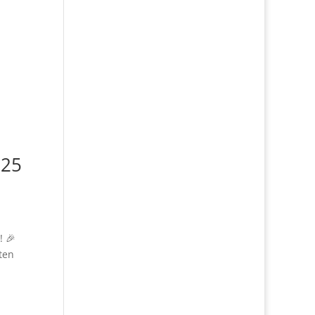
025
! 🎉
ten