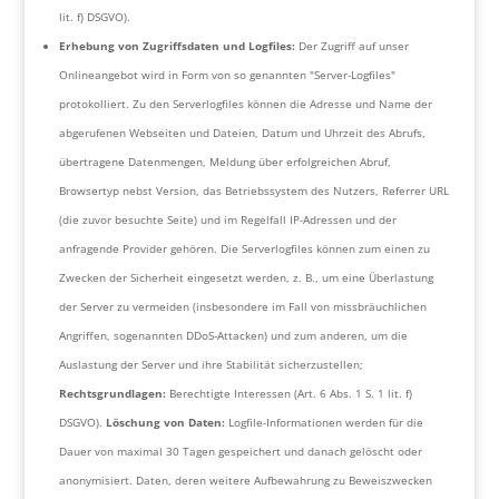
lit. f) DSGVO).
Erhebung von Zugriffsdaten und Logfiles:
Der Zugriff auf unser
Onlineangebot wird in Form von so genannten "Server-Logfiles"
protokolliert. Zu den Serverlogfiles können die Adresse und Name der
abgerufenen Webseiten und Dateien, Datum und Uhrzeit des Abrufs,
übertragene Datenmengen, Meldung über erfolgreichen Abruf,
Browsertyp nebst Version, das Betriebssystem des Nutzers, Referrer URL
(die zuvor besuchte Seite) und im Regelfall IP-Adressen und der
anfragende Provider gehören. Die Serverlogfiles können zum einen zu
Zwecken der Sicherheit eingesetzt werden, z. B., um eine Überlastung
der Server zu vermeiden (insbesondere im Fall von missbräuchlichen
Angriffen, sogenannten DDoS-Attacken) und zum anderen, um die
Auslastung der Server und ihre Stabilität sicherzustellen;
Rechtsgrundlagen:
Berechtigte Interessen (Art. 6 Abs. 1 S. 1 lit. f)
DSGVO).
Löschung von Daten:
Logfile-Informationen werden für die
Dauer von maximal 30 Tagen gespeichert und danach gelöscht oder
anonymisiert. Daten, deren weitere Aufbewahrung zu Beweiszwecken