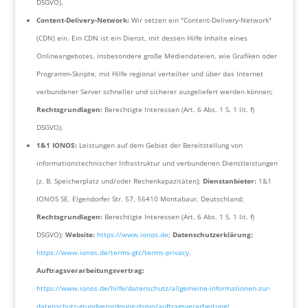
DSGVO).
Content-Delivery-Network:
Wir setzen ein "Content-Delivery-Network"
(CDN) ein. Ein CDN ist ein Dienst, mit dessen Hilfe Inhalte eines
Onlineangebotes, insbesondere große Mediendateien, wie Grafiken oder
Programm-Skripte, mit Hilfe regional verteilter und über das Internet
verbundener Server schneller und sicherer ausgeliefert werden können;
Rechtsgrundlagen:
Berechtigte Interessen (Art. 6 Abs. 1 S. 1 lit. f)
DSGVO).
1&1 IONOS:
Leistungen auf dem Gebiet der Bereitstellung von
informationstechnischer Infrastruktur und verbundenen Dienstleistungen
(z. B. Speicherplatz und/oder Rechenkapazitäten);
Dienstanbieter:
1&1
IONOS SE, Elgendorfer Str. 57, 56410 Montabaur, Deutschland;
Rechtsgrundlagen:
Berechtigte Interessen (Art. 6 Abs. 1 S. 1 lit. f)
DSGVO);
Website:
https://www.ionos.de
;
Datenschutzerklärung:
https://www.ionos.de/terms-gtc/terms-privacy
.
Auftragsverarbeitungsvertrag:
https://www.ionos.de/hilfe/datenschutz/allgemeine-informationen-zur-
datenschutz-grundverordnung-dsgvo/auftragsverarbeitung/
.