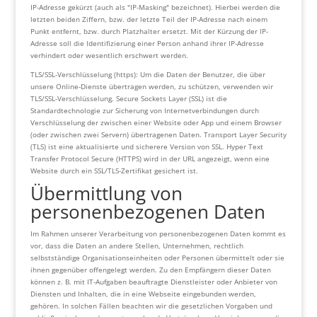
IP-Adresse gekürzt (auch als "IP-Masking" bezeichnet). Hierbei werden die
letzten beiden Ziffern, bzw. der letzte Teil der IP-Adresse nach einem
Punkt entfernt, bzw. durch Platzhalter ersetzt. Mit der Kürzung der IP-
Adresse soll die Identifizierung einer Person anhand ihrer IP-Adresse
verhindert oder wesentlich erschwert werden.
TLS/SSL-Verschlüsselung (https): Um die Daten der Benutzer, die über
unsere Online-Dienste übertragen werden, zu schützen, verwenden wir
TLS/SSL-Verschlüsselung. Secure Sockets Layer (SSL) ist die
Standardtechnologie zur Sicherung von Internetverbindungen durch
Verschlüsselung der zwischen einer Website oder App und einem Browser
(oder zwischen zwei Servern) übertragenen Daten. Transport Layer Security
(TLS) ist eine aktualisierte und sicherere Version von SSL. Hyper Text
Transfer Protocol Secure (HTTPS) wird in der URL angezeigt, wenn eine
Website durch ein SSL/TLS-Zertifikat gesichert ist.
Übermittlung von
personenbezogenen Daten
Im Rahmen unserer Verarbeitung von personenbezogenen Daten kommt es
vor, dass die Daten an andere Stellen, Unternehmen, rechtlich
selbstständige Organisationseinheiten oder Personen übermittelt oder sie
ihnen gegenüber offengelegt werden. Zu den Empfängern dieser Daten
können z. B. mit IT-Aufgaben beauftragte Dienstleister oder Anbieter von
Diensten und Inhalten, die in eine Webseite eingebunden werden,
gehören. In solchen Fällen beachten wir die gesetzlichen Vorgaben und