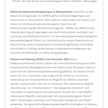
Person, die den Schutz personenbezogener Daten erfordern, überwiegen.
Nationale Datenschutzregelungen in Deutschland:
Zusätzlich zu den
Datenschutzregelungen der DSGVO gelten nationale Regelungen zum
Datenschutz in Deutschland. Hierzu gehört insbesondere das Gesetz zum
Schutz vor Missbrauch personenbezogener Daten bei der
Datenverarbeitung (Bundesdatenschutzgesetz – BDSG). Das BDSG enthält
insbesondere Spezialregelungen zum Recht auf Auskunft, zum Recht auf
Löschung, zum Widerspruchsrecht, zur Verarbeitung besonderer Kategorien
personenbezogener Daten, zur Verarbeitung für andere Zwecke und zur
Übermittlung sowie automatisierten Entscheidungsfindung im Einzelfall
einschließlich Profiling. Ferner können Landesdatenschutzgesetze der
einzelnen Bundesländer zur Anwendung gelangen.
Hinweis auf Geltung DSGVO und Schweizer DSG:
Diese
Datenschutzhinweise dienen sowohl der Informationserteilung nach dem
schweizerischen Bundesgesetz über den Datenschutz (Schweizer DSG) als
auch nach der Datenschutzgrundverordnung (DSGVO). Aus diesem Grund
bitten wir Sie zu beachten, dass aufgrund der breiteren räumlichen
Anwendung und Verständlichkeit die Begriffe der DSGVO verwendet
werden. Insbesondere statt der im Schweizer DSG verwendeten Begriffe
„Bearbeitung" von „Personendaten", "überwiegendes Interesse" und
"besonders schützenswerte Personendaten" werden die in der DSGVO
verwendeten Begriffe „Verarbeitung" von „personenbezogenen Daten"
sowie "berechtigtes Interesse" und "besondere Kategorien von Daten"
verwendet. Die gesetzliche Bedeutung der Begriffe wird jedoch im Rahmen