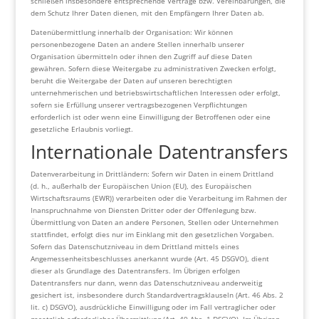
schließen insbesondere entsprechende Verträge bzw. Vereinbarungen, die
dem Schutz Ihrer Daten dienen, mit den Empfängern Ihrer Daten ab.
Datenübermittlung innerhalb der Organisation: Wir können
personenbezogene Daten an andere Stellen innerhalb unserer
Organisation übermitteln oder ihnen den Zugriff auf diese Daten
gewähren. Sofern diese Weitergabe zu administrativen Zwecken erfolgt,
beruht die Weitergabe der Daten auf unseren berechtigten
unternehmerischen und betriebswirtschaftlichen Interessen oder erfolgt,
sofern sie Erfüllung unserer vertragsbezogenen Verpflichtungen
erforderlich ist oder wenn eine Einwilligung der Betroffenen oder eine
gesetzliche Erlaubnis vorliegt.
Internationale Datentransfers
Datenverarbeitung in Drittländern: Sofern wir Daten in einem Drittland
(d. h., außerhalb der Europäischen Union (EU), des Europäischen
Wirtschaftsraums (EWR)) verarbeiten oder die Verarbeitung im Rahmen der
Inanspruchnahme von Diensten Dritter oder der Offenlegung bzw.
Übermittlung von Daten an andere Personen, Stellen oder Unternehmen
stattfindet, erfolgt dies nur im Einklang mit den gesetzlichen Vorgaben.
Sofern das Datenschutzniveau in dem Drittland mittels eines
Angemessenheitsbeschlusses anerkannt wurde (Art. 45 DSGVO), dient
dieser als Grundlage des Datentransfers. Im Übrigen erfolgen
Datentransfers nur dann, wenn das Datenschutzniveau anderweitig
gesichert ist, insbesondere durch Standardvertragsklauseln (Art. 46 Abs. 2
lit. c) DSGVO), ausdrückliche Einwilligung oder im Fall vertraglicher oder