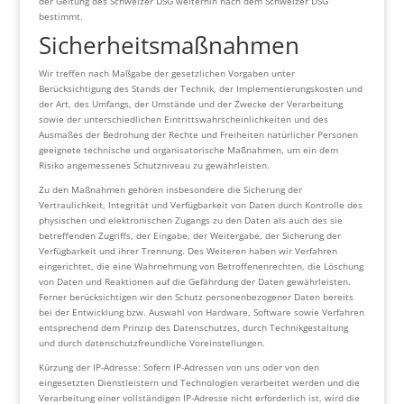
der Geltung des Schweizer DSG weiterhin nach dem Schweizer DSG
bestimmt.
Sicherheitsmaßnahmen
Wir treffen nach Maßgabe der gesetzlichen Vorgaben unter
Berücksichtigung des Stands der Technik, der Implementierungskosten und
der Art, des Umfangs, der Umstände und der Zwecke der Verarbeitung
sowie der unterschiedlichen Eintrittswahrscheinlichkeiten und des
Ausmaßes der Bedrohung der Rechte und Freiheiten natürlicher Personen
geeignete technische und organisatorische Maßnahmen, um ein dem
Risiko angemessenes Schutzniveau zu gewährleisten.
Zu den Maßnahmen gehören insbesondere die Sicherung der
Vertraulichkeit, Integrität und Verfügbarkeit von Daten durch Kontrolle des
physischen und elektronischen Zugangs zu den Daten als auch des sie
betreffenden Zugriffs, der Eingabe, der Weitergabe, der Sicherung der
Verfügbarkeit und ihrer Trennung. Des Weiteren haben wir Verfahren
eingerichtet, die eine Wahrnehmung von Betroffenenrechten, die Löschung
von Daten und Reaktionen auf die Gefährdung der Daten gewährleisten.
Ferner berücksichtigen wir den Schutz personenbezogener Daten bereits
bei der Entwicklung bzw. Auswahl von Hardware, Software sowie Verfahren
entsprechend dem Prinzip des Datenschutzes, durch Technikgestaltung
und durch datenschutzfreundliche Voreinstellungen.
Kürzung der IP-Adresse: Sofern IP-Adressen von uns oder von den
eingesetzten Dienstleistern und Technologien verarbeitet werden und die
Verarbeitung einer vollständigen IP-Adresse nicht erforderlich ist, wird die