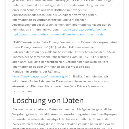
gesetzlich erforderlicher Übermittlung (Art. 49 Abs. 1 DSGVO). Im Übrigen
teilen wir Ihnen die Grundlagen der Drittlandübermittlung bei den
einzelnen Anbietern aus dem Drittland mit, wobei die
Angemessenheitsbeschlüsse als Grundlagen vorrangig gelten.
Informationen zu Drittlandtransfers und vorliegenden
Angemessenheitsbeschlüssen können dem Informationsangebot der EU-
Kommission entnommen werden:
https://ec.europa.eu/info/law/law-
topic/data-protection/international-dimension-data-protection_de.
EU-US Trans-Atlantic Data Privacy Framework: Im Rahmen des sogenannten
„Data Privacy Framework" (DPF) hat die EU-Kommission das
Datenschutzniveau ebenfalls für bestimmte Unternehmen aus den USA im
Rahmen der Angemessenheitsbeschlusses vom 10.07.2023 als sicher
anerkannt. Die Liste der zertifizierten Unternehmen als auch weitere
Informationen zu dem DPF können Sie der Webseite des
Handelsministeriums der USA unter
https://www.dataprivacyframework.gov/
(in Englisch) entnehmen. Wir
informieren Sie im Rahmen der Datenschutzhinweise, welche von uns
eingesetzten Diensteanbieter unter dem Data Privacy Framework
zertifiziert sind.
Löschung von Daten
Die von uns verarbeiteten Daten werden nach Maßgabe der gesetzlichen
Vorgaben gelöscht, sobald deren zur Verarbeitung erlaubten Einwilligungen
widerrufen werden oder sonstige Erlaubnisse entfallen (z. B. wenn der
Zweck der Verarbeitung dieser Daten entfallen ist oder sie für den Zweck
nicht erforderlich sind). Sofern die Daten nicht gelöscht werden, weil sie