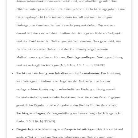
Konversationsfunktionen verarbeitet und, vorbehaltlich gesetzlicher
Pflichten oder gesetzlicher Erlaubnis nicht an Dritte herausgegeben. Eine
Herausgabepflicht kann insbesondere im Fall von rechtswidrigen
Beiträgen zu Zwecken der Rechtsverfolgung entstehen. Wir weisen
darauf hin, dass neben den Inhalten der Beiträge auch deren Zeitpunkt
und die IP-Adresse der Nutzer gespeichert werden. Dies geschieht, um
zum Schutz anderer Nutzer und der Community angemessene
Maßnahmen ergreifen zu können;
Rechtsgrundlagen:
Vertragserfüllung
und vorvertragliche Anfragen (Art. 6 Abs. 1 S. 1 lit. b) DSGVO).
Recht zur Löschung von Inhalten und Informationen:
Die Löschung
von Beiträgen, Inhalten oder Angaben der Nutzer ist nach einer
sachgerechten Abwägung im erforderlichen Umfang zulässig soweit
konkrete Anhaltspunkte dafür bestehen, dass sie einen Verstoß gegen
gesetzliche Regeln, unsere Vorgaben oder Rechte Dritter darstellen;
Rechtsgrundlagen:
Vertragserfüllung und vorvertragliche Anfragen (Art.
6 Abs. 1 S. 1 lit. b) DSGVO).
Eingeschränkte Löschung von Gesprächsbeiträgen:
Aus Rücksicht auf
andere Nutzer, bleiben Gesprächsbeiträge des Nutzers auch nach