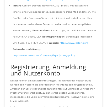
Instart:
Content-Delivery-Network (CDN) - Dienst, mit dessen Hilfe
Inhalte eines Onlineangebotes, insbesondere große Mediendateien, wie
Grafiken oder Programm-Skripte mit Hilfe regional verteilter und über
das Internet verbundener Server, schneller und sicherer ausgeliefert
werden können;
Dienstanbieter:
Instart Logic, Inc., 450 Lambert Avenue,
Palo Alto, CA 94306, USA;
Rechtsgrundlagen:
Berechtigte Interessen
(Art. 6 Abs. 1 S. 1 lit. f) DSGVO);
Website:
https://www.instart.com
.
Datenschutzerklärung:
https://www.instart.com/company/legal/privacy-policy
.
Registrierung, Anmeldung
und Nutzerkonto
Nutzer können ein Nutzerkonto anlegen. Im Rahmen der Registrierung
werden den Nutzern die erforderlichen Pflichtangaben mitgeteilt und zu
Zwecken der Bereitstellung des Nutzerkontos auf Grundlage vertraglicher
Pflichterfüllung verarbeitet. Zu den verarbeiteten Daten gehören
insbesondere die Login-Informationen (Nutzername, Passwort sowie eine
E-Mail-Adresse).