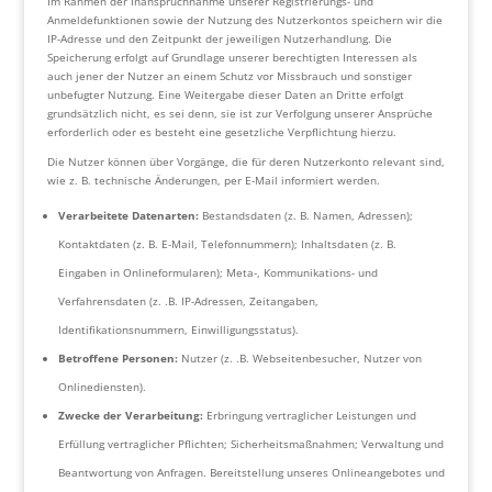
Im Rahmen der Inanspruchnahme unserer Registrierungs- und
Anmeldefunktionen sowie der Nutzung des Nutzerkontos speichern wir die
IP-Adresse und den Zeitpunkt der jeweiligen Nutzerhandlung. Die
Speicherung erfolgt auf Grundlage unserer berechtigten Interessen als
auch jener der Nutzer an einem Schutz vor Missbrauch und sonstiger
unbefugter Nutzung. Eine Weitergabe dieser Daten an Dritte erfolgt
grundsätzlich nicht, es sei denn, sie ist zur Verfolgung unserer Ansprüche
erforderlich oder es besteht eine gesetzliche Verpflichtung hierzu.
Die Nutzer können über Vorgänge, die für deren Nutzerkonto relevant sind,
wie z. B. technische Änderungen, per E-Mail informiert werden.
Verarbeitete Datenarten:
Bestandsdaten (z. B. Namen, Adressen);
Kontaktdaten (z. B. E-Mail, Telefonnummern); Inhaltsdaten (z. B.
Eingaben in Onlineformularen); Meta-, Kommunikations- und
Verfahrensdaten (z. .B. IP-Adressen, Zeitangaben,
Identifikationsnummern, Einwilligungsstatus).
Betroffene Personen:
Nutzer (z. .B. Webseitenbesucher, Nutzer von
Onlinediensten).
Zwecke der Verarbeitung:
Erbringung vertraglicher Leistungen und
Erfüllung vertraglicher Pflichten; Sicherheitsmaßnahmen; Verwaltung und
Beantwortung von Anfragen. Bereitstellung unseres Onlineangebotes und