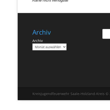
Archiv
Archiv
Kreisjugendfeuerwehr Saale-Holzland-Kreis ©